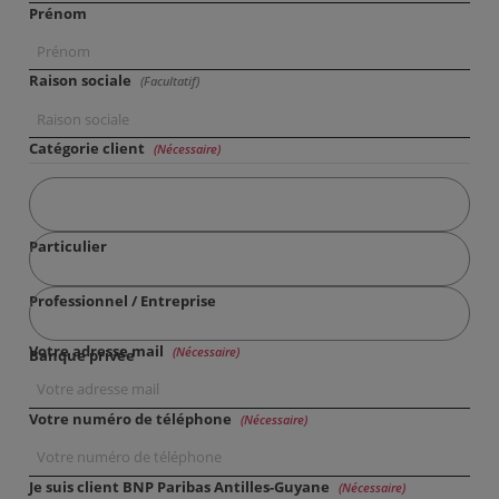
Prénom
Raison sociale
(Facultatif)
Catégorie client
(Nécessaire)
Particulier
Professionnel / Entreprise
Votre adresse mail
(Nécessaire)
Banque privée
Votre numéro de téléphone
(Nécessaire)
Je suis client BNP Paribas Antilles-Guyane
(Nécessaire)