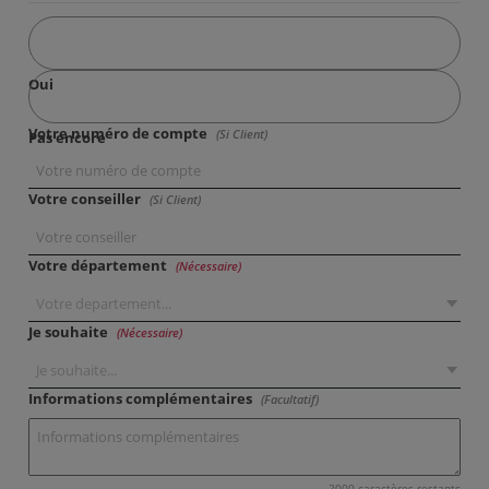
Oui
Votre numéro de compte
(Si Client)
Pas encore
Votre conseiller
(Si Client)
Votre département
(Nécessaire)
Je souhaite
(Nécessaire)
Informations complémentaires
(Facultatif)
2000
caractères restants