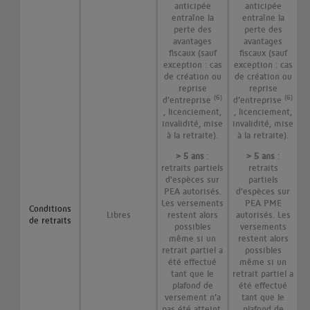
anticipée
anticipée
entraîne la
entraîne la
perte des
perte des
avantages
avantages
fiscaux (sauf
fiscaux (sauf
exception : cas
exception : cas
de création ou
de création ou
reprise
reprise
(6)
(6)
d’entreprise
d’entreprise
, licenciement,
, licenciement,
invalidité, mise
invalidité, mise
à la retraite).
à la retraite).
> 5 ans
:
> 5 ans
:
retraits partiels
retraits
d'espèces sur
partiels
PEA autorisés.
d'espèces sur
Les versements
PEA PME
Conditions
Libres
restent alors
autorisés. Les
de retraits
possibles
versements
même si un
restent alors
retrait partiel a
possibles
été effectué
même si un
tant que le
retrait partiel a
plafond de
été effectué
versement n’a
tant que le
pas été atteint.
plafond de