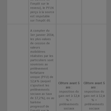
l’impôt sur le
revenu), le PFLN
perçu à la source
est imputable
sur l’impôt dû.
A compter du
1er janvier 2018,
les plus-values
de cession de
valeurs
mobilières
réalisées par les
particuliers sont
soumises au
prélèvement
forfaitaire
unique (PFU) de
12,8 % (auquel
Clôture avant 5
Clôture avant 5
s’ajoutent les
ans
:
ans
:
prélèvements
imposition du
imposition du
sociaux au taux
gain net à 12,8
gain net à 12,8
de 17,2 %), ou au
% +
% +
barème
prélèvements
prélèvements
progressif de
sociaux
sociaux
l’impôt sur le