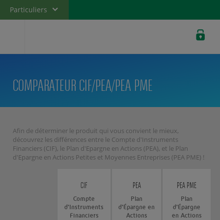
Particuliers
Banque privée
Professionnels
Entreprises
COMPARATEUR CIF/PEA/PEA PME
Afin de déterminer le produit qui vous convient le mieux,
découvrez les différences entre le Compte d'Instruments
Financiers (CIF), le Plan d'Epargne en Actions (PEA), et le Plan
d'Epargne en Actions Petites et Moyennes Entreprises (PEA PME) !
CIF
PEA
PEA PME
Compte
Plan
Plan
d'Instruments
d'Épargne en
d'Épargne
Financiers
Actions
en Actions