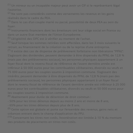
(1)
Un mineur ou un incapable majeur peut avoir un CIF si le représentant légal
l'autorise.
(2)
Ne sont pas considérés comme des versements les revenus et les gains
réalisés dans le cadre du PEA.
(3)
Dans le cas d'un couple marié ou pacsé, possibilité de deux PEA au sein du
foyer.
(4)
Instruments financiers dont les émetteurs ont leur siège social en France ou
dans un autre Etat membre de l'Union Européenne.
(5)
L’éligibilité des OPC est à vérifier au moment de l’achat.
(6)
Sauf lorsque les sommes retirées sont affectées, dans les 3 mois suivants le
retrait, au financement de la création ou de la reprise d’une entreprise.
(7)
Il existe des cas de dispense de prélèvement forfaitaire non libératoire "PFNL".
S'agissant des dividendes, peuvent demander à être dispensés du PFNL de 12,8 %
(mais pas des prélèvements sociaux), les personnes physiques appartenant à un
foyer fiscal dont le revenu fiscal de référence de l'avant dernière année est
inférieur à 50 000 euros pour les contribuables célibataires, divorcés ou veufs et
75 000 euros pour les couples soumis à imposition commune. S'agissant des
intérêts, peuvent demander à être dispensés du PFNL de 12,8 % (mais pas des
prélèvements sociaux), les personnes physiques appartenant à un foyer fiscal
dont le revenu fiscal de référence de l'avant dernière année est inférieur à 25 000
euros pour les contribuables célibataires, divorcés ou veufs et 50 000 euros pour
les couples soumis à imposition commune.
(8)
Abattement pour durée de détention de droit commun :
- 50% pour les titres détenus depuis au moins 2 ans et moins de 8 ans,
- 65% pour les titres détenus depuis plus de 8 ans.
(9)
Cette option est globale et porte sur l'ensemble des revenus, gains nets et
créances entrant dans le champ d'application du PFU.
(10)
Concernant les titres non cotés, l'exonération est limitée à 10 % du montant
des produits de placements en titres non cotés.