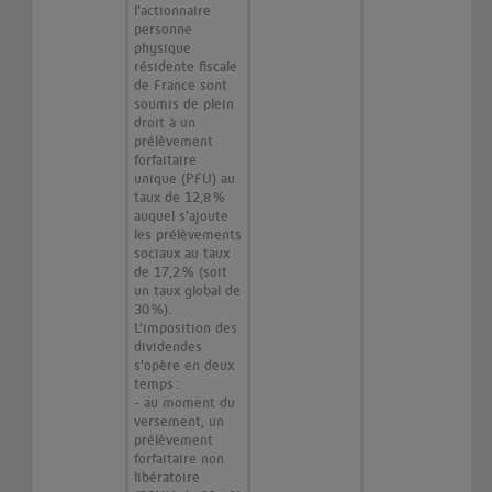
l’actionnaire
personne
physique
résidente fiscale
de France sont
soumis de plein
droit à un
prélèvement
forfaitaire
unique (PFU) au
taux de 12,8 %
auquel s'ajoute
les prélèvements
sociaux au taux
de 17,2 % (soit
un taux global de
30 %).
L'imposition des
dividendes
s'opère en deux
temps :
- au moment du
versement, un
prélèvement
forfaitaire non
libératoire