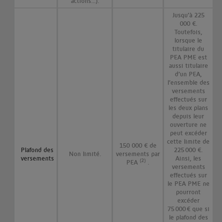
actions...).
Jusqu'à 225
000 €.
Toutefois,
lorsque le
titulaire du
PEA PME est
aussi titulaire
d’un PEA,
l’ensemble des
versements
effectués sur
les deux plans
depuis leur
ouverture ne
peut excéder
cette limite de
150 000 € de
Plafond des
225 000 €.
Non limité.
versements par
versements
Ainsi, les
(2)
PEA
.
versements
effectués sur
le PEA PME ne
pourront
excéder
75 000 € que si
le plafond des