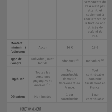
versements du
PEA n’est pas
atteint, et
seulement à
concurrence de
la fraction non
utilisée du
plafond du
PEA.
Montant
minimim à
Aucun
16 €
16 €
l'adhésion
Type de
Individuel, Joint,
(3)
(3)
Individuel
Individuel
Compte
Indivis
Tout
Tout
Toutes les
contribuable
contribuable
personnes
Eligibilité
domicilié
domicilié
physiques ou
fiscalement en
fiscalement en
(1)
morales
.
France.
France.
1 par
1 par
Détention
Non limitée
contribuable
contribuable
FONCTIONNEMENT