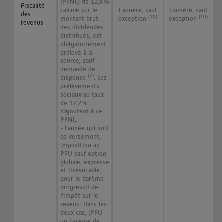
(PFNL) de 12,8 %
Fiscalité
calculé sur le
Exonéré, sauf
Exonéré, sauf
des
(10)
(10)
montant brut
exception
exception
revenus
des dividendes
distribués, est
obligatoirement
prélevé à la
source, sauf
demande de
(7)
dispense
. Les
prélèvements
sociaux au taux
de 17,2 %
s'ajoutent à ce
PFNL.
- l'année qui suit
ce versement,
imposition au
PFU sauf option
globale, expresse
et irrévocable,
pour le barème
progressif de
l'impôt sur le
revenu. Dans les
deux cas, (PFU
ou barème de