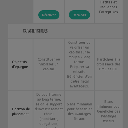
Petites et
Moyennes
Entreprises
Découvrir
Découvrir
CARACTÉRISTIQUES
Constituer ou
valoriser un
capital sur le
moyen / long
Constituer ou
Participer à la
Objectifs
terme.
valoriser un
croissance des
d'épargne
Préparer sa
capital.
PME et ETI.
retraite.
Bénéficier d'un
cadre fiscal
avantageux.
Du court terme
au long terme,
5 ans
selon le support
5 ans minimum
minimum pour
Horizon de
d'investissement
pour bénéficier
bénéficier des
placement
choisi
des avantages
avantages
(monétaire,
fiscaux.
fiscaux
obligations,