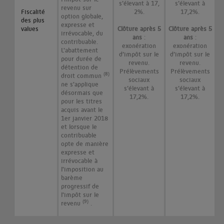
s’élevant à 17,
s’élevant à
revenu sur
Fiscalité
2%.
17,2%.
option globale,
des plus
expresse et
values
Clôture après 5
Clôture après 5
irrévocable, du
ans
:
ans
:
contribuable.
exonération
exonération
L'abattement
d’impôt sur le
d’impôt sur le
pour durée de
revenu.
revenu.
détention de
Prélèvements
Prélèvements
(8)
droit commun
sociaux
sociaux
ne s'applique
s’élevant à
s’élevant à
désormais que
17,2%.
17,2%.
pour les titres
acquis avant le
1er janvier 2018
et lorsque le
contribuable
opte de manière
expresse et
irrévocable à
l'imposition au
barème
progressif de
l'impôt sur le
(9)
revenu
.