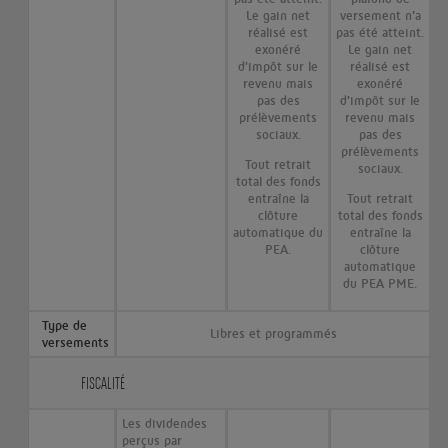
Le gain net
versement n’a
réalisé est
pas été atteint.
exonéré
Le gain net
d'impôt sur le
réalisé est
revenu mais
exonéré
pas des
d'impôt sur le
prélèvements
revenu mais
sociaux.
pas des
prélèvements
Tout retrait
sociaux.
total des fonds
entraîne la
Tout retrait
clôture
total des fonds
automatique du
entraîne la
PEA.
clôture
automatique
du PEA PME.
Type de
Libres et programmés
versements
FISCALITÉ
Les dividendes
perçus par