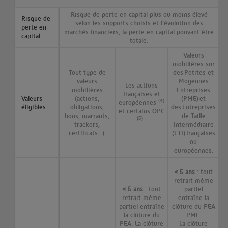
Risque de perte en capital plus ou moins élevé
Risque de
selon les supports choisis et l'évolution des
perte en
marchés financiers, la perte en capital pouvant être
capital
totale.
Valeurs
mobilières sur
Tout type de
des Petites et
valeurs
Moyennes
Les actions
mobilières
Entreprises
françaises et
Valeurs
(actions,
(PME) et
(4)
européennes
éligibles
obligations,
des Entreprises
et certains OPC
bons, warrants,
de Taille
(5)
.
trackers,
Intermédiaire
certificats...).
(ETI) françaises
ou
européennes.
< 5 ans
: tout
retrait même
< 5 ans
: tout
partiel
retrait même
entraîne la
partiel entraîne
clôture du PEA
la clôture du
PME.
PEA. La clôture
La clôture