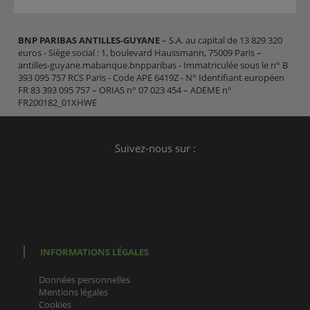
BNP PARIBAS ANTILLES-GUYANE
– S.A. au capital de 13 829 320
euros - Siège social : 1, boulevard Haussmann, 75009 Paris –
antilles-guyane.mabanque.bnpparibas - Immatriculée sous le n° B
393 095 757 RCS Paris - Code APE 6419Z - N° Identifiant européen
FR 83 393 095 757 – ORIAS n° 07 023 454 – ADEME n°
FR200182_01XHWE
Suivez-nous sur :
INFORMATIONS LÉGALES
Données personnelles
Mentions légales
Cookies