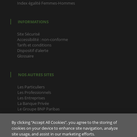
Index égalité Femmes-Hommes
INFORMATIONS
Site Sécurisé
Accessibilité : non-conforme
Tarifs et conditions
Dispositif d'alerte
Glossaire
NOS AUTRES SITES
Les Particuliers
Les Professionnels
Les Entreprises
La Banque Privée
Le Groupe BNP Paribas
By clicking “Accept All Cookies”, you agree to the storing of
cookies on your device to enhance site navigation, analyze
site usage, and assist in our marketing efforts.