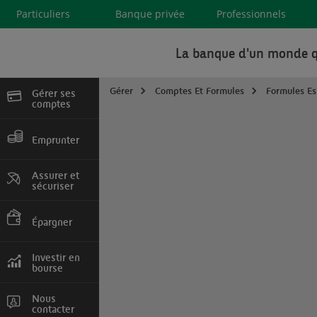
Particuliers
Banque privée
Professionnels
La banque d'un monde q
Gérer
Comptes Et Formules
Formules Es
Gérer ses
comptes
Devenir client, cartes
et services
Emprunter
Crédit immobilier,
consommation
Assurer et
sécuriser
Auto, Habitation,
Prévoyance
Épargner
Comptes et livrets,
assurance vie
Investir en
bourse
Marchés en direct,
Comptes, Tarifs
Nous
contacter