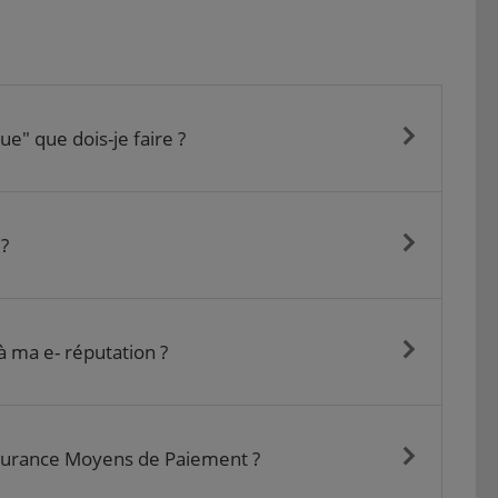
e" que dois-je faire ?
?
à ma e- réputation ?
assurance Moyens de Paiement ?