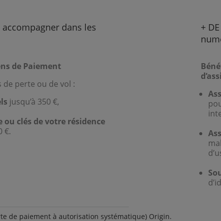
s accompagner dans les
+ DE
numé
ens de Paiement
Bénéf
d’as
 de perte ou de vol :
Ass
els
jusqu’à 350 €,
pou
int
e ou clés de votre résidence
 €.
Ass
mal
d’u
Sou
d’i
arte de paiement à autorisation systématique) Origin.