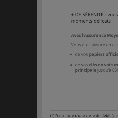
+ DE SÉRÉNITÉ : vou
moments délicats
Avec l'Assurance Moy
Vous êtes assuré en cas
de vos
papiers offici
de vos
clés de voitur
principale
jusqu’à 850
(1) Fourniture d’une carte de débit (c