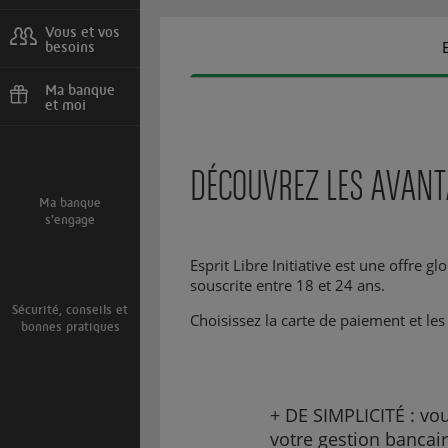
Urgences, agences
Vous et vos
besoins
Projets, situations,
client international
Ma banque
et moi
Parrainage, bons
plans
DÉCOUVREZ LES AVANTAG
Ma banque
s'engage
Esprit Libre Initiative est une offre g
souscrite entre 18 et 24 ans.
Sécurité, conseils et
Choisissez la carte de paiement et le
bonnes pratiques
+ DE SIMPLICITÉ : vou
votre gestion bancai