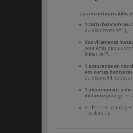
Les incontournables d'E
1 carte bancaire au 
(2)
ou Visa Premier
),
Vos virements insta
sont émis depuis votr
(4)
Initiative
,
1 assurance en cas d
vos cartes bancaires
du dispositif de sécu
1 abonnement à des 
distance
pour gérer 
Et d’autres avantage
"En détail").