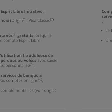
sprit Libre Initiative :
Compl
servi
(1)
(2)
choix
(Origin
, Visa Classic
:
La
(3)
ntanés
gratuits
lorsqu'ils
e compte Esprit Libre
Un
'utilisation frauduleuse de
 perdues ou volées
avec saisie
(5)
rité personnalisé
,
services de banque à
(6)
vos comptes en ligne
,
s complémentaires (voir onglet