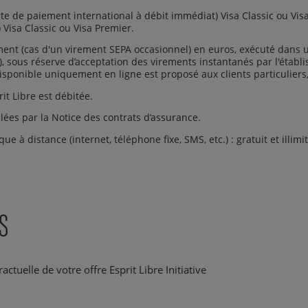
arte de paiement international à débit immédiat) Visa Classic ou Vis
 Visa Classic ou Visa Premier.
ement (cas d'un virement SEPA occasionnel) en euros, exécuté dan
t), sous réserve d’acceptation des virements instantanés par l'établ
isponible uniquement en ligne est proposé aux clients particuliers
it Libre est débitée.
illées par la Notice des contrats d’assurance.
 à distance (internet, téléphone fixe, SMS, etc.) : gratuit et illi
S
tuelle de votre offre Esprit Libre Initiative