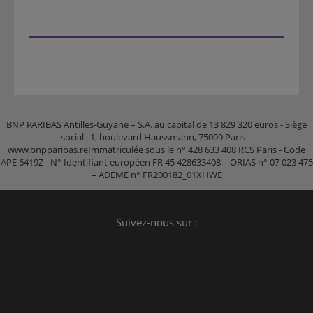
BNP PARIBAS Antilles-Guyane – S.A. au capital de 13 829 320 euros - Siège
social : 1, boulevard Haussmann, 75009 Paris –
www.bnpparibas.reImmatriculée sous le n° 428 633 408 RCS Paris - Code
APE 6419Z - N° Identifiant européen FR 45 428633408 – ORIAS n° 07 023 475
– ADEME n° FR200182_01XHWE
Suivez-nous sur :