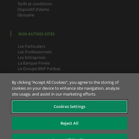
Tarifs et conditions
Dispositif d'alerte
Glossaire
NOS AUTRES SITES
Les Particuliers
Les Professionnels
Les Entreprises
La Banque Privée
Le Groupe BNP Paribas
By clicking “Accept All Cookies”, you agree to the storing of
cookies on your device to enhance site navigation, analyze
site usage, and assist in our marketing efforts.
Pour la bonne exécution de vos contrats, et en cas de
Cookies Settings
réclamations/contestations, votre Conseiller est joignable sur
sa ligne directe (appel non surtaxé). Si vous ne disposez plus
de son numéro de téléphone direct, envoyez-lui un message
Reject All
par votre messagerie sécurisée, il vous le donnera à nouveau
en retour.