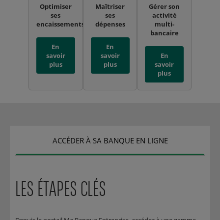
Optimiser
Maîtriser
Gérer son
ses
ses
activité
encaissements
dépenses
multi-
bancaire
En
En
savoir
savoir
En
plus
plus
savoir
plus
ACCÉDER À SA BANQUE EN LIGNE
LES ÉTAPES CLÉS